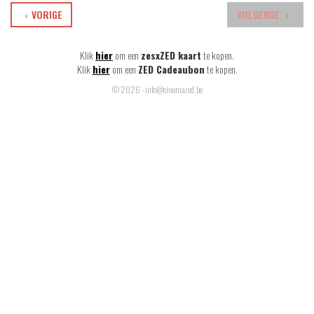
VORIGE
VOLGENDE
Klik
hier
om een
zesxZED kaart
te kopen.
Klik
hier
om een
ZED Cadeaubon
te kopen.
© 2026 - info@cinemazed.be