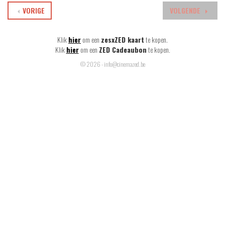
VORIGE
VOLGENDE
Klik
hier
om een
zesxZED kaart
te kopen.
Klik
hier
om een
ZED Cadeaubon
te kopen.
© 2026 - info@cinemazed.be