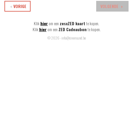
VORIGE
VOLGENDE
Klik
hier
om een
zesxZED kaart
te kopen.
Klik
hier
om een
ZED Cadeaubon
te kopen.
© 2026 - info@cinemazed.be