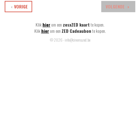
VORIGE
VOLGENDE
Klik
hier
om een
zesxZED kaart
te kopen.
Klik
hier
om een
ZED Cadeaubon
te kopen.
© 2026 - info@cinemazed.be