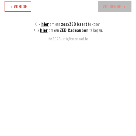
VORIGE
VOLGENDE
Klik
hier
om een
zesxZED kaart
te kopen.
Klik
hier
om een
ZED Cadeaubon
te kopen.
© 2026 - info@cinemazed.be