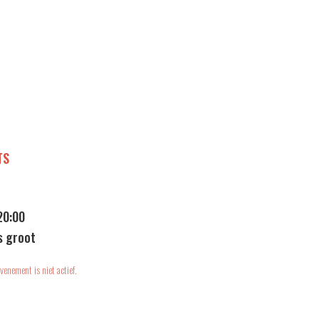
TS
20:00
s groot
venement is niet actief.