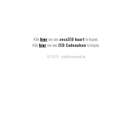
Klik
hier
om een
zesxZED kaart
te kopen.
Klik
hier
om een
ZED Cadeaubon
te kopen.
© 2026 - info@cinemazed.be