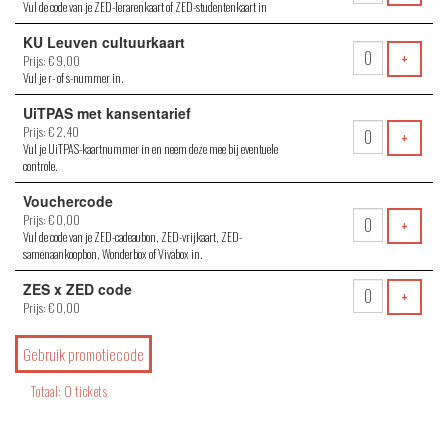
Vul de code van je ZED-lerarenkaart of ZED-studentenkaart in
KU Leuven cultuurkaart
VOEG 
+
Prijs: € 9,00
Vul je r- of s-nummer in.
UiTPAS met kansentarief
Prijs: € 2,40
VOEG 
+
Vul je UiTPAS-kaartnummer in en neem deze mee bij eventuele
controle.
Vouchercode
Prijs: € 0,00
VOEG 
+
Vul de code van je ZED-cadeaubon, ZED-vrijkaart, ZED-
samenaankoopbon, Wonderbox of Vivabox in.
ZES x ZED code
VOEG 
+
Prijs: € 0,00
Gebruik promotiecode
Totaal: 0 tickets