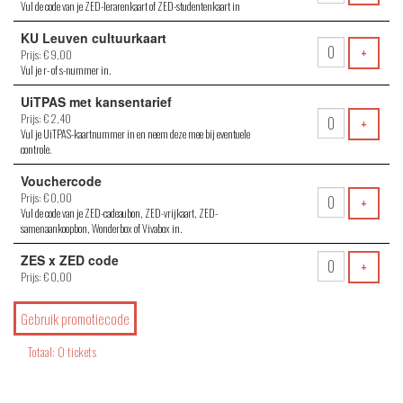
Vul de code van je ZED-lerarenkaart of ZED-studentenkaart in
KU Leuven cultuurkaart
VOEG 
+
Prijs: € 9,00
Vul je r- of s-nummer in.
UiTPAS met kansentarief
Prijs: € 2,40
VOEG 
+
Vul je UiTPAS-kaartnummer in en neem deze mee bij eventuele
controle.
Vouchercode
Prijs: € 0,00
VOEG 
+
Vul de code van je ZED-cadeaubon, ZED-vrijkaart, ZED-
samenaankoopbon, Wonderbox of Vivabox in.
ZES x ZED code
VOEG 
+
Prijs: € 0,00
Gebruik promotiecode
Totaal: 0 tickets