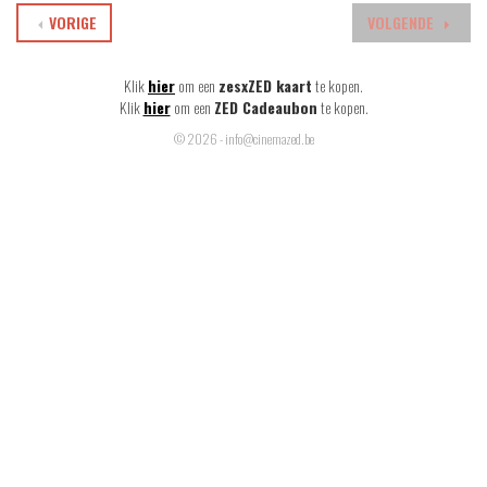
VORIGE
VOLGENDE
Klik
hier
om een
zesxZED kaart
te kopen.
Klik
hier
om een
ZED Cadeaubon
te kopen.
© 2026 - info@cinemazed.be