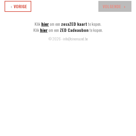
VORIGE
VOLGENDE
Klik
hier
om een
zesxZED kaart
te kopen.
Klik
hier
om een
ZED Cadeaubon
te kopen.
© 2026 - info@cinemazed.be