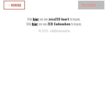
VORIGE
VOLGENDE
Klik
hier
om een
zesxZED kaart
te kopen.
Klik
hier
om een
ZED Cadeaubon
te kopen.
© 2026 - info@cinemazed.be