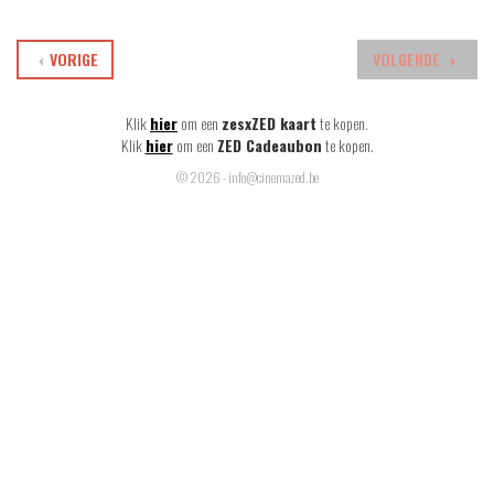
VORIGE
VOLGENDE
Klik
hier
om een
zesxZED kaart
te kopen.
Klik
hier
om een
ZED Cadeaubon
te kopen.
© 2026 - info@cinemazed.be