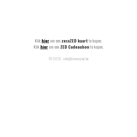
Klik
hier
om een
zesxZED kaart
te kopen.
Klik
hier
om een
ZED Cadeaubon
te kopen.
© 2026 - info@cinemazed.be