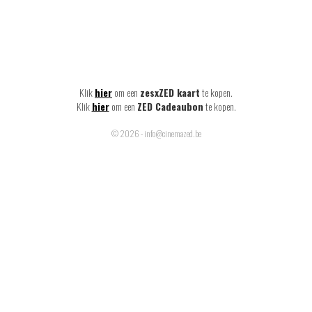
Klik
hier
om een
zesxZED kaart
te kopen.
Klik
hier
om een
ZED Cadeaubon
te kopen.
© 2026 - info@cinemazed.be