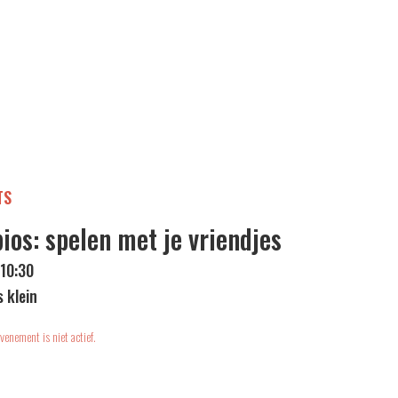
TS
bios: spelen met je vriendjes
 10:30
s klein
venement is niet actief.