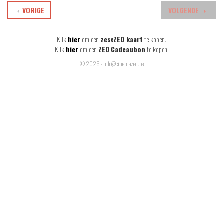
VORIGE
VOLGENDE
Klik
hier
om een
zesxZED kaart
te kopen.
Klik
hier
om een
ZED Cadeaubon
te kopen.
© 2026 - info@cinemazed.be