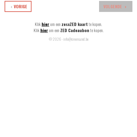
VORIGE
VOLGENDE
Klik
hier
om een
zesxZED kaart
te kopen.
Klik
hier
om een
ZED Cadeaubon
te kopen.
© 2026 - info@cinemazed.be