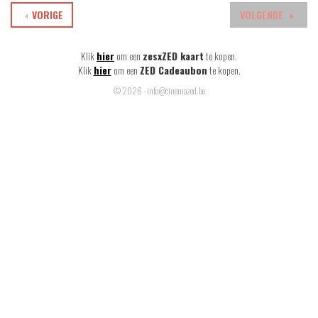
VORIGE
VOLGENDE
Klik
hier
om een
zesxZED kaart
te kopen.
Klik
hier
om een
ZED Cadeaubon
te kopen.
© 2026 - info@cinemazed.be