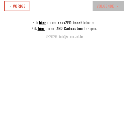
VORIGE
VOLGENDE
Klik
hier
om een
zesxZED kaart
te kopen.
Klik
hier
om een
ZED Cadeaubon
te kopen.
© 2026 - info@cinemazed.be