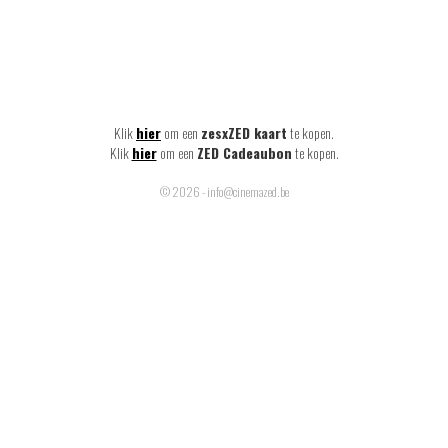
Klik
hier
om een
zesxZED kaart
te kopen.
Klik
hier
om een
ZED Cadeaubon
te kopen.
© 2026 - info@cinemazed.be