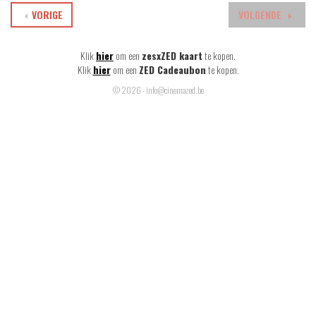
VORIGE
VOLGENDE
Klik
hier
om een
zesxZED kaart
te kopen.
Klik
hier
om een
ZED Cadeaubon
te kopen.
© 2026 - info@cinemazed.be