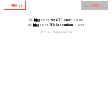
VORIGE
VOLGENDE
Klik
hier
om een
zesxZED kaart
te kopen.
Klik
hier
om een
ZED Cadeaubon
te kopen.
© 2026 - info@cinemazed.be