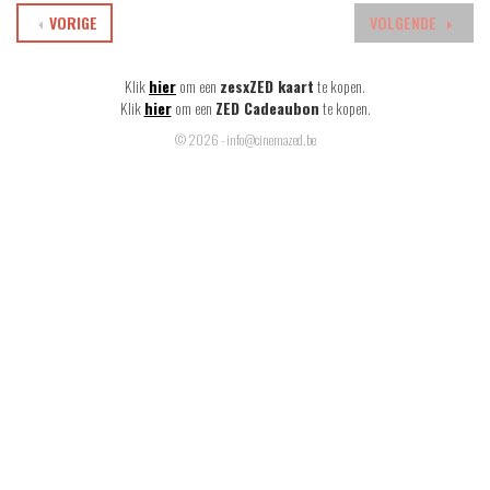
VORIGE
VOLGENDE
Klik
hier
om een
zesxZED kaart
te kopen.
Klik
hier
om een
ZED Cadeaubon
te kopen.
© 2026 - info@cinemazed.be