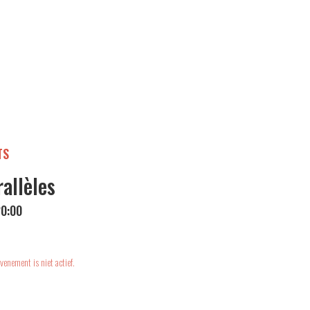
TS
rallèles
20:00
venement is niet actief.