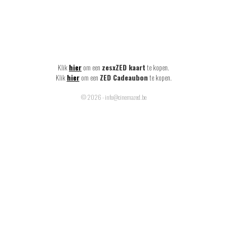
Klik
hier
om een
zesxZED kaart
te kopen.
Klik
hier
om een
ZED Cadeaubon
te kopen.
© 2026 - info@cinemazed.be