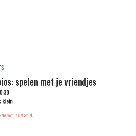
TS
bios: spelen met je vriendjes
10:30
s klein
venement is niet actief.