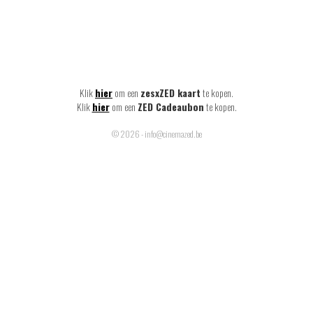
Klik
hier
om een
zesxZED kaart
te kopen.
Klik
hier
om een
ZED Cadeaubon
te kopen.
© 2026 - info@cinemazed.be