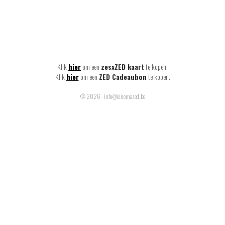
Klik
hier
om een
zesxZED kaart
te kopen.
Klik
hier
om een
ZED Cadeaubon
te kopen.
© 2026 - info@cinemazed.be