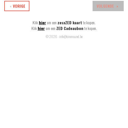
VORIGE
VOLGENDE
Klik
hier
om een
zesxZED kaart
te kopen.
Klik
hier
om een
ZED Cadeaubon
te kopen.
© 2026 - info@cinemazed.be