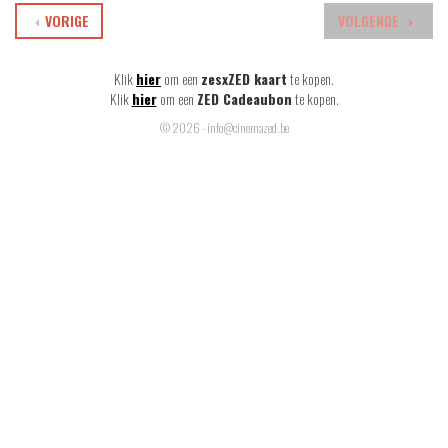
VORIGE
VOLGENDE
Klik
hier
om een
zesxZED kaart
te kopen.
Klik
hier
om een
ZED Cadeaubon
te kopen.
© 2026 - info@cinemazed.be