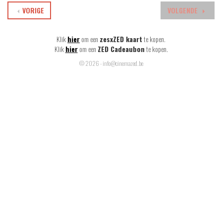
VORIGE
VOLGENDE
Klik
hier
om een
zesxZED kaart
te kopen.
Klik
hier
om een
ZED Cadeaubon
te kopen.
© 2026 - info@cinemazed.be