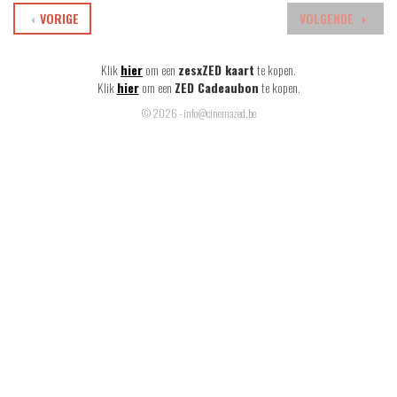
VORIGE
VOLGENDE
Klik
hier
om een
zesxZED kaart
te kopen.
Klik
hier
om een
ZED Cadeaubon
te kopen.
© 2026 - info@cinemazed.be