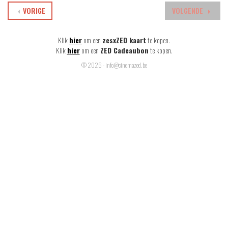
VORIGE
VOLGENDE
Klik
hier
om een
zesxZED kaart
te kopen.
Klik
hier
om een
ZED Cadeaubon
te kopen.
© 2026 - info@cinemazed.be