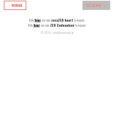
VORIGE
VOLGENDE
Klik
hier
om een
zesxZED kaart
te kopen.
Klik
hier
om een
ZED Cadeaubon
te kopen.
© 2026 - info@cinemazed.be