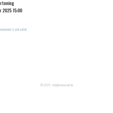
ertoning
r 2025 15:00
venement is niet actief.
© 2026 - info@cinemazed.be