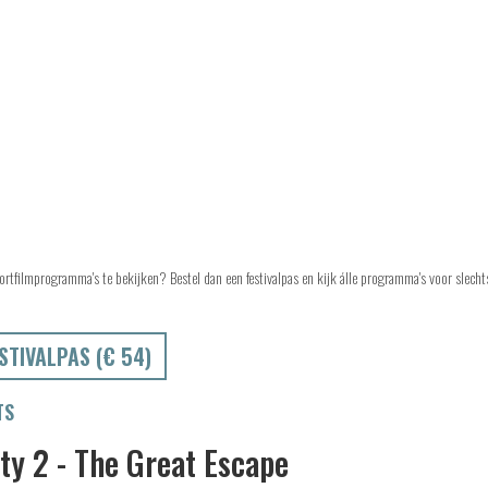
ortfilmprogramma's te bekijken? Bestel dan een festivalpas en kijk álle programma's voor slech
STIVALPAS (€ 54)
TS
ity 2 - The Great Escape