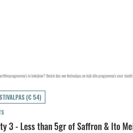
ortfilmprogramma's te bekijken? Bestel dan een festivalpas en kijk álle programma's voor slech
STIVALPAS (€ 54)
TS
ity 3 - Less than 5gr of Saffron & Ito M