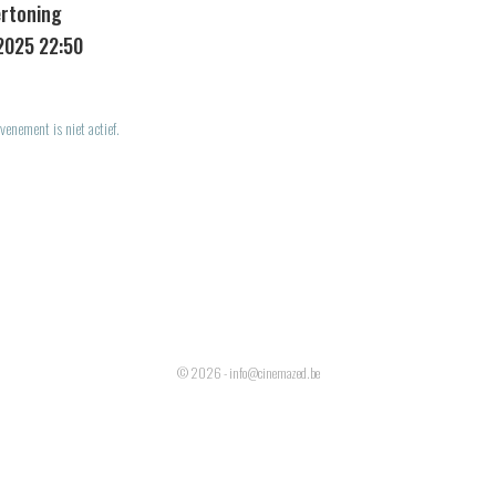
ertoning
2025 22:50
venement is niet actief.
© 2026 - info@cinemazed.be