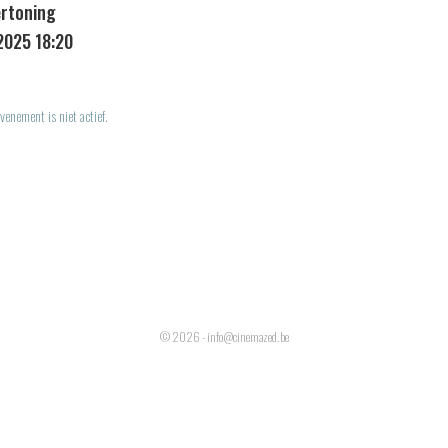
ertoning
2025 18:20
venement is niet actief.
© 2026 - info@cinemazed.be