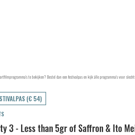
ortfilmprogramma's te bekijken? Bestel dan een festivalpas en kijk álle programma's voor slech
STIVALPAS (€ 54)
TS
ity 3 - Less than 5gr of Saffron & Ito M