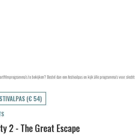
ortfilmprogramma's te bekijken? Bestel dan een festivalpas en kijk álle programma's voor slech
STIVALPAS (€ 54)
TS
ity 2 - The Great Escape