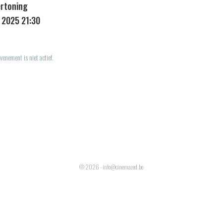
ertoning
 2025 21:30
venement is niet actief.
© 2026 - info@cinemazed.be