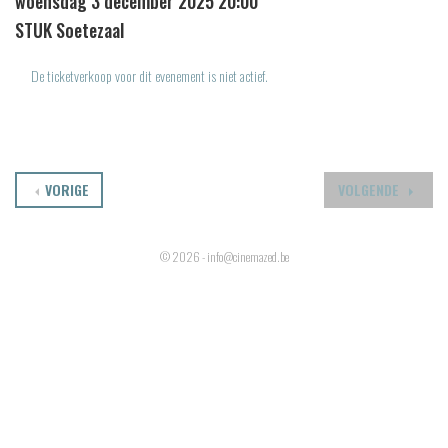
woensdag 3 december 2025 20:00
STUK Soetezaal
De ticketverkoop voor dit evenement is niet actief.
VORIGE
VOLGENDE
© 2026 - info@cinemazed.be