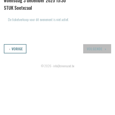
woensdag 3 december 2025 15:30
STUK Soetezaal
De ticketverkoop voor dit evenement is niet actief.
VORIGE
VOLGENDE
© 2026 - info@cinemazed.be