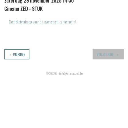
zaterdag 29 november 2025 14:30
Cinema ZED - STUK
De ticketverkoop voor dit evenement is niet actief.
VORIGE
VOLGENDE
© 2026 - info@cinemazed.be