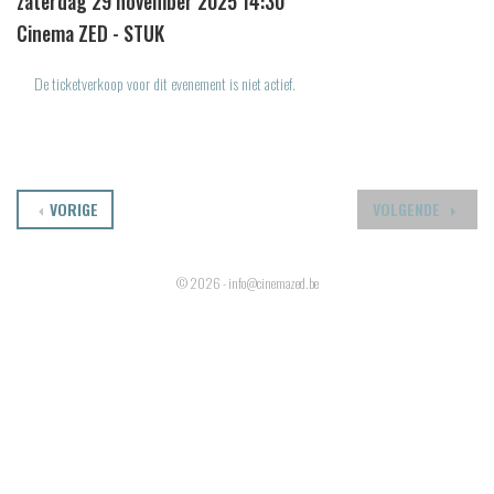
zaterdag 29 november 2025 14:30
Cinema ZED - STUK
De ticketverkoop voor dit evenement is niet actief.
VORIGE
VOLGENDE
© 2026 - info@cinemazed.be