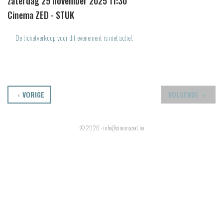
zaterdag 29 november 2025 11:30
Cinema ZED - STUK
De ticketverkoop voor dit evenement is niet actief.
VORIGE
VOLGENDE
© 2026 - info@cinemazed.be