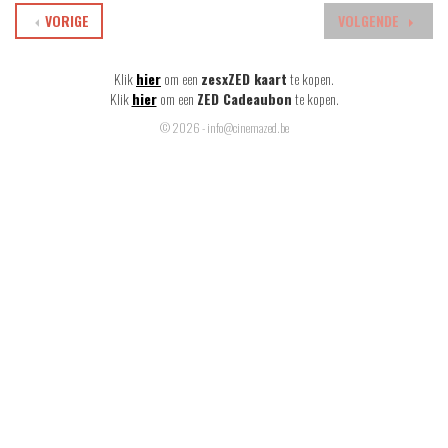
VORIGE
VOLGENDE
Klik
hier
om een
zesxZED kaart
te kopen.
Klik
hier
om een
ZED Cadeaubon
te kopen.
© 2026 - info@cinemazed.be