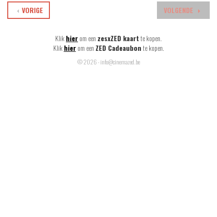
VORIGE
VOLGENDE
Klik
hier
om een
zesxZED kaart
te kopen.
Klik
hier
om een
ZED Cadeaubon
te kopen.
© 2026 - info@cinemazed.be