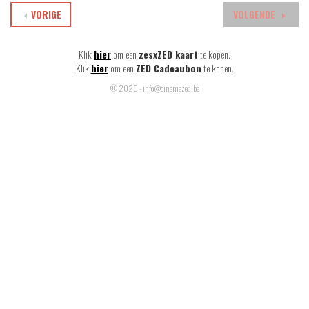
VORIGE
VOLGENDE
Klik
hier
om een
zesxZED kaart
te kopen.
Klik
hier
om een
ZED Cadeaubon
te kopen.
© 2026 - info@cinemazed.be