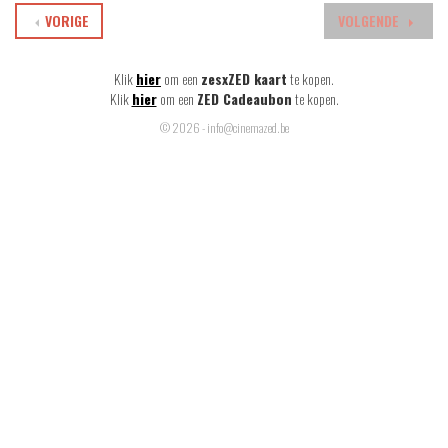
VORIGE
VOLGENDE
Klik
hier
om een
zesxZED kaart
te kopen.
Klik
hier
om een
ZED Cadeaubon
te kopen.
© 2026 - info@cinemazed.be