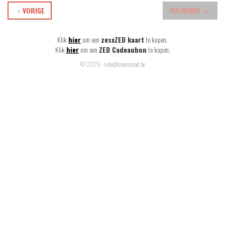
VORIGE
VOLGENDE
Klik
hier
om een
zesxZED kaart
te kopen.
Klik
hier
om een
ZED Cadeaubon
te kopen.
© 2026 - info@cinemazed.be