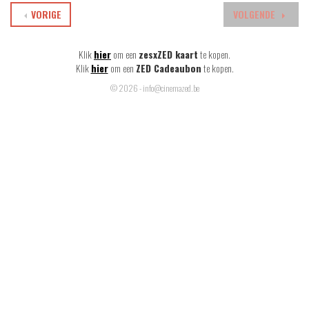
VORIGE
VOLGENDE
Klik
hier
om een
zesxZED kaart
te kopen.
Klik
hier
om een
ZED Cadeaubon
te kopen.
© 2026 - info@cinemazed.be