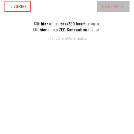
VORIGE
VOLGENDE
Klik
hier
om een
zesxZED kaart
te kopen.
Klik
hier
om een
ZED Cadeaubon
te kopen.
© 2026 - info@cinemazed.be