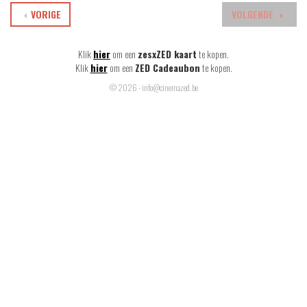
VORIGE
VOLGENDE
Klik
hier
om een
zesxZED kaart
te kopen.
Klik
hier
om een
ZED Cadeaubon
te kopen.
© 2026 - info@cinemazed.be