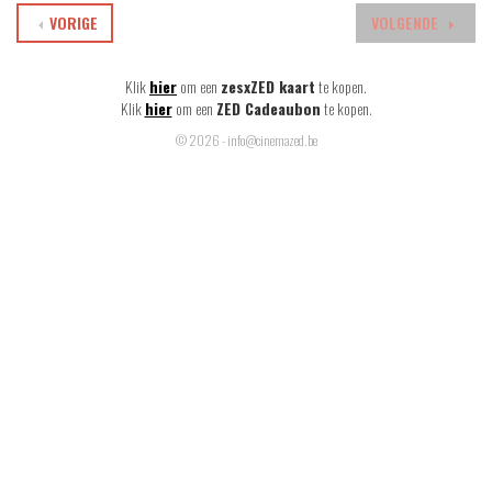
VORIGE
VOLGENDE
Klik
hier
om een
zesxZED kaart
te kopen.
Klik
hier
om een
ZED Cadeaubon
te kopen.
© 2026 - info@cinemazed.be