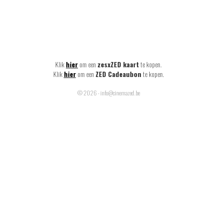
Klik
hier
om een
zesxZED kaart
te kopen.
Klik
hier
om een
ZED Cadeaubon
te kopen.
© 2026 - info@cinemazed.be