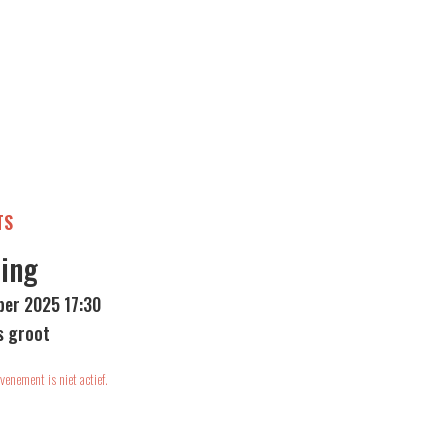
TS
ling
ber 2025 17:30
s groot
venement is niet actief.